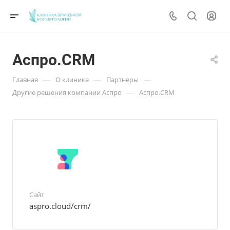
Аспро.CRM
—
—
—
Главная
О клинике
Партнеры
—
Другие решения компании Аспро
Аспро.CRM
Сайт
aspro.cloud/crm/