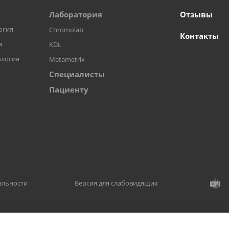
Лаборатория
Отзывы
огия
Сhromolab
Контакты
я
KDL
ология
Metametrix
Специалисты
Пациенту
альности
Версия для слабовидящих