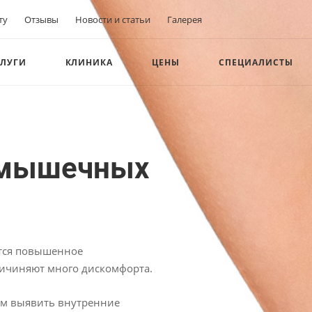
ту
Отзывы
Новости и статьи
Галерея
СЛУГИ
КЛИНИКА
ЦЕНЫ
СПЕЦИАЛИСТЫ
дмышечных
тся повышенное
деление и "висячие мелкие гроздья", которые причиняют много дискомфорта.
м выявить внутренние