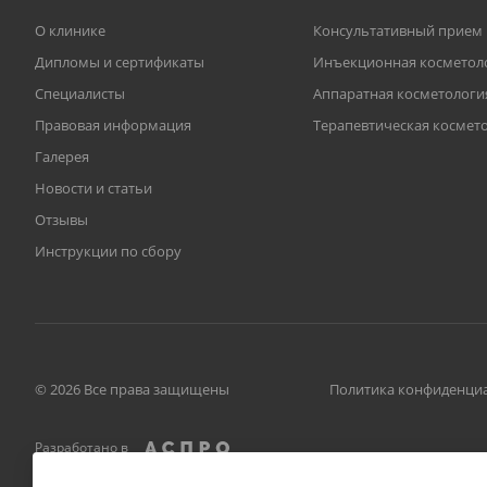
О клинике
Консультативный прием
Дипломы и сертификаты
Инъекционная косметол
Специалисты
Аппаратная косметологи
Правовая информация
Терапевтическая космет
Галерея
Новости и статьи
Отзывы
Инструкции по сбору
© 2026 Все права защищены
Политика конфиденци
Разработано в