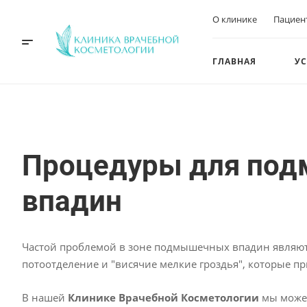
О клинике
Пациен
ГЛАВНАЯ
У
Процедуры для по
впадин
Частой проблемой в зоне подмышечных впадин являю
потоот
В нашей
Клинике Врачебной Косметологии
мы може