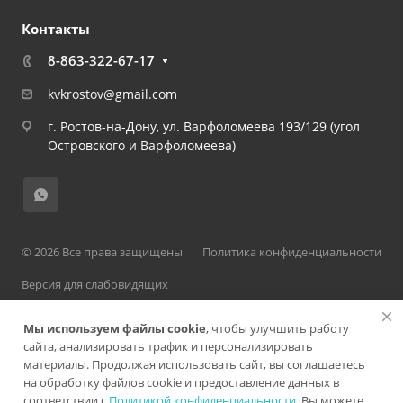
Контакты
8-863-322-67-17
kvkrostov@gmail.com
г. Ростов-на-Дону, ул. Варфоломеева 193/129 (угол
Островского и Варфоломеева)
© 2026 Все права защищены
Политика конфиденциальности
Версия для слабовидящих
Мы используем файлы cookie
, чтобы улучшить работу
сайта, анализировать трафик и персонализировать
материалы. Продолжая использовать сайт, вы соглашаетесь
Разработано в
на обработку файлов cookie и предоставление данных в
соответствии с
Политикой конфиденциальности
. Вы можете