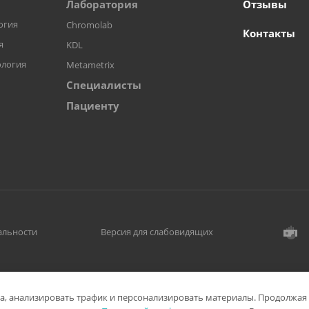
Лаборатория
Отзывы
огия
Сhromolab
Контакты
я
KDL
ология
Metametrix
Специалисты
Пациенту
альности
Версия для слабовидящих
та, анализировать трафик и персонализировать материалы. Продолжая 