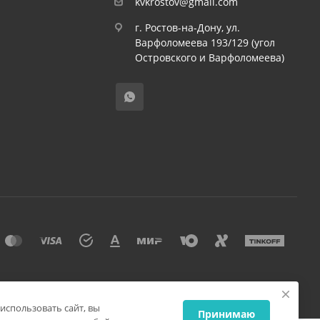
kvkrostov@gmail.com
г. Ростов-на-Дону, ул.
Варфоломеева 193/129 (угол
Островского и Варфоломеева)
использовать сайт, вы
Принимаю