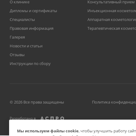
О клинике
Консультативный прием
Дипломы и сертификаты
Инъекционная косметол
Специалисты
Аппаратная косметологи
Правовая информация
Терапевтическая космет
Галерея
Новости и статьи
Отзывы
Инструкции по сбору
© 2026 Все права защищены
Политика конфиденци
Разработано в
Мы используем файлы cookie
, чтобы улучшить работу сай