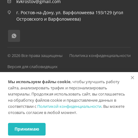
kvkrostov@gmail.com
г. Ростов-на-Дону, ул. Варфоломеева 193/129 (угол
Островского и Варфоломеева)
© 2026 Все права защищены
Политика конфиденциальности
Версия для слабовидящих
Мы используем файлы cookie
, чтобы улучшить работу
сайта, анализировать трафик и персонализировать
материалы. Продолжая использовать сайт, вы соглашаетесь
Разработано в
на обработку файлов cookie и предоставление данных в
соответствии с
Политикой конфиденциальности
. Вы можете
отозвать согласие в любой момент.
ИМЕЮТСЯ ПРОТИВОПОКАЗАНИЯ. НЕОБХОДИМА
КОНСУЛЬТАЦИЯ СПЕЦИАЛИСТА
Принимаю