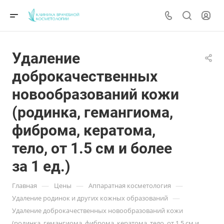
Удаление
доброкачественных
новообразований кожи
(родинка, гемангиома,
фиброма, кератома,
тело, от 1.5 см и более
за 1 ед.)
—
—
—
Главная
Цены
Аппаратная косметология
—
Удаление родинок и других кожных образований
Удаление доброкачественных новообразований кожи
(родинка, гемангиома, фиброма, кератома, тело, от 1.5 см и